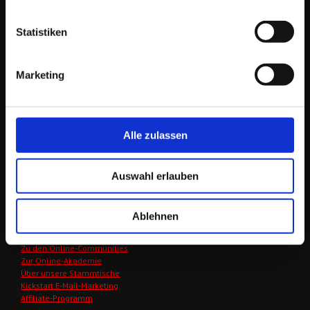
KONTAKT
Statistiken
Lang 3, 8403 Lang
Österreich / Südsteiermark
Marketing
Tel/WhatsApp: + 43 664 421 61 64
E-Mail:
wegbegleiter@derfriese.eu
Service Ö: +43 (1) 205 108 5504
Service D +49 (30) 652 124 470
Alle zulassen
Persönlich: + 43 664 421 61 64
Auswahl erlauben
WICHTIGE LINKS
Ablehnen
Orientierungsgespräch buchen
Zu den Online-Communities
Zur Online-Akademie
Über unsere Stammtische
Kickstart E-Mail-Marketing
Affiliate-Programm