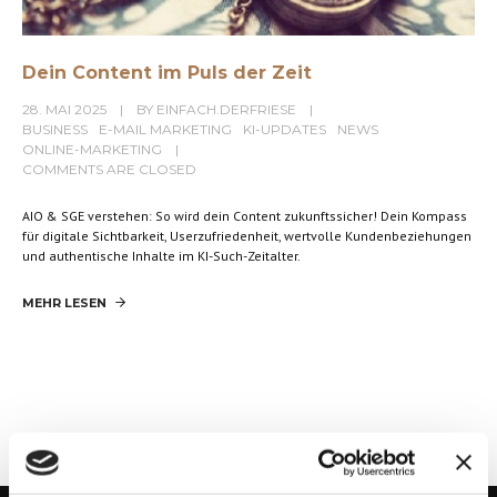
Dein Content im Puls der Zeit
28. MAI 2025
BY
EINFACH.DERFRIESE
BUSINESS
E-MAIL MARKETING
KI-UPDATES
NEWS
ONLINE-MARKETING
COMMENTS ARE CLOSED
AIO & SGE verstehen: So wird dein Content zukunftssicher! Dein Kompass
für digitale Sichtbarkeit, Userzufriedenheit, wertvolle Kundenbeziehungen
und authentische Inhalte im KI-Such-Zeitalter.
MEHR LESEN