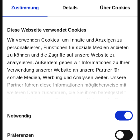
Zustimmung
Details
Über Cookies
EINFACH.DERFRIESE
Diese Webseite verwendet Cookies
Wir verwenden Cookies, um Inhalte und Anzeigen zu
Ich berate & begleite meine AuftraggeberInnen
in vielen Bereichen
der Online Kommunikation und im Online-Marketing als
Wegbegleiter
personalisieren, Funktionen für soziale Medien anbieten
& Idengeber
bei der Entwicklung von Konzepten, Strategien und deren
zu können und die Zugriffe auf unsere Website zu
Umsetzung. Zusätzlich biete ich dazu maßgeschneiderte
analysieren. Außerdem geben wir Informationen zu Ihrer
Dienstleistungen.
Verwendung unserer Website an unsere Partner für
Zielgruppen sind
Einzelpersonen, EPU/KMU. Historisch bedingt bin ich
soziale Medien, Werbung und Analysen weiter. Unsere
parallel auch als
Berater & Dienstleister
für eine Auswahl
Partner führen diese Informationen möglicherweise mit
größerer Unternehmen im In- & Ausland tätig.
weiteren Daten zusammen, die Sie ihnen bereitgestellt
haben oder die sie im Rahmen Ihrer Nutzung der Dienste
gesammelt haben.
Einwilligungsauswahl
Notwendig
Präferenzen