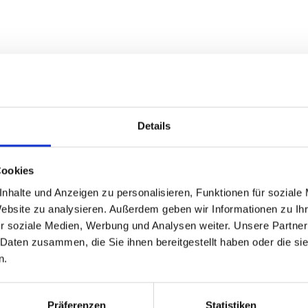
:
Details
Cookies
nhalte und Anzeigen zu personalisieren, Funktionen für soziale
Website zu analysieren. Außerdem geben wir Informationen zu I
r soziale Medien, Werbung und Analysen weiter. Unsere Partner
t zu bleiben:
 Daten zusammen, die Sie ihnen bereitgestellt haben oder die s
n.
profis nicht nur ihr Wissen erweitern, sondern auch aktiv die Zukunft des digit
Präferenzen
Statistiken