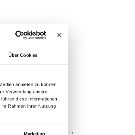
Über Cookies
 Medien anbieten zu können
hrer Verwendung unserer
 führen diese Informationen
ie im Rahmen Ihrer Nutzung
alen Marketings mitgestalten.
Sie bieten eine
Marketing