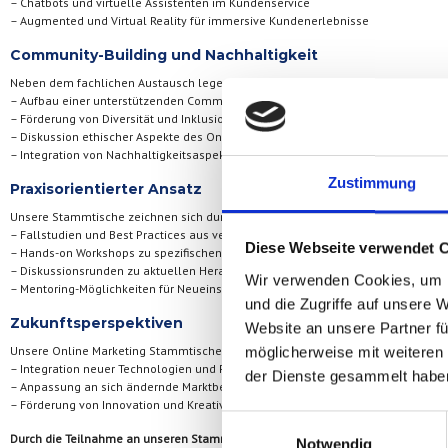
– Chatbots und virtuelle Assistenten im Kundenservice
– Augmented und Virtual Reality für immersive Kundenerlebnisse
Community-Building und Nachhaltigkeit
Neben dem fachlichen Austausch legen wir bei unseren Stammtischen Wert auf
– Aufbau einer unterstützenden Community
– Förderung von Diversität und Inklusion im digitalen Marketing
– Diskussion ethischer Aspekte des Online-Marketings
– Integration von Nachhaltigkeitsaspekten in digitale Strategien
Zustimmung
Praxisorientierter Ansatz
Unsere Stammtische zeichnen sich durch ihren praxisorientierten Ansatz aus:
– Fallstudien und Best Practices aus verschiedenen Branchen
Diese Webseite verwendet 
– Hands-on Workshops zu spezifischen Tools und Techniken
– Diskussionsrunden zu aktuellen Herausforderungen
Wir verwenden Cookies, um I
– Mentoring-Möglichkeiten für Neueinsteiger
und die Zugriffe auf unsere 
Zukunftsperspektiven
Website an unsere Partner fü
Unsere Online Marketing Stammtische entwickeln sich stetig weiter, um relevan
möglicherweise mit weiteren
– Integration neuer Technologien und Plattformen
der Dienste gesammelt habe
– Anpassung an sich ändernde Marktbedingungen und Konsumentenverhalten
– Förderung von Innovation und Kreativität im digitalen Marketing
Einwilligungsauswahl
Durch die Teilnahme an unseren Stammtischen können Unternehmer und Marketing
Notwendig