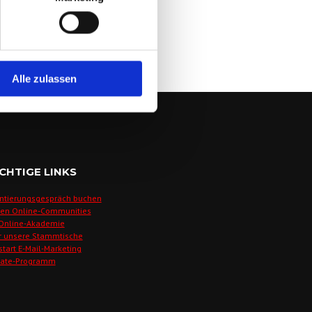
Alle zulassen
CHTIGE LINKS
ntierungsgespräch buchen
den Online-Communities
 Online-Akademie
r unsere Stammtische
start E-Mail-Marketing
liate-Programm