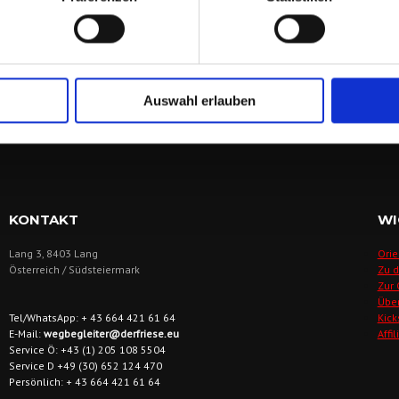
haft auf dem Laufenden zu bleiben und wertvolle Kontakte zu knüpfen.
enen Konsumation
r Stammtische!
Auswahl erlauben
KONTAKT
WI
Lang 3, 8403 Lang
Orie
Österreich / Südsteiermark
Zu 
Zur
Übe
Tel/WhatsApp: + 43 664 421 61 64
Kick
E-Mail:
wegbegleiter@derfriese.eu
Affi
Service Ö: +43 (1) 205 108 5504
Service D +49 (30) 652 124 470
Persönlich: + 43 664 421 61 64