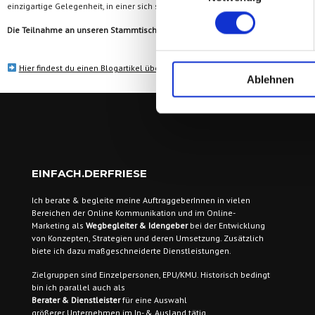
einzigartige Gelegenheit, in einer sich schnell verändernden digitalen Landsc
Die Teilnahme an unseren Stammtischen ist kostenlos!
Abgesehen von der eig
Hier findest du einen Blogartikel über die Vision und die Ausrichtung unsere
Ablehnen
EINFACH.DERFRIESE
Ich berate & begleite meine AuftraggeberInnen
in vielen
Bereichen der Online Kommunikation und im Online-
Marketing als
Wegbegleiter & Idengeber
bei der Entwicklung
von Konzepten, Strategien und deren Umsetzung. Zusätzlich
biete ich dazu maßgeschneiderte Dienstleistungen.
Zielgruppen sind
Einzelpersonen, EPU/KMU. Historisch bedingt
bin ich parallel auch als
Berater & Dienstleister
für eine Auswahl
größerer Unternehmen im In- & Ausland tätig.