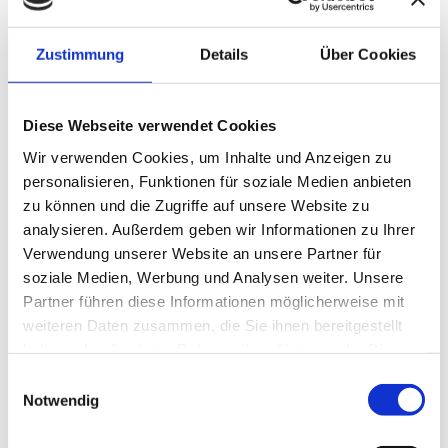
Content unterscheiden. Und darauf legen auch
Suchmaschinen-KIs zunehmend Wert, um Vertrauen
Zustimmung
Details
Über Cookies
(„E-E-A-T“)
zu bewerten. Das ist die gleiche
Authentizität, die einen guten
Newsletter
Diese Webseite verwendet Cookies
lesenswert und eine E-Mail-Kampagne erfolgreich
Wir verwenden Cookies, um Inhalte und Anzeigen zu
macht – es geht um den Aufbau echter,
wert-
personalisieren, Funktionen für soziale Medien anbieten
zu können und die Zugriffe auf unsere Website zu
voller Beziehungen
, ganz im Sinne meiner
„Wert-
analysieren. Außerdem geben wir Informationen zu Ihrer
voll 2025“ – Vision.
(Klick!)
Verwendung unserer Website an unsere Partner für
soziale Medien, Werbung und Analysen weiter. Unsere
Partner führen diese Informationen möglicherweise mit
Ausblick: Die Zukunft gestalten wir
weiteren Daten zusammen, die Sie ihnen bereitgestellt
am besten gemeinsam!
haben oder die sie im Rahmen Ihrer Nutzung der Dienste
gesammelt haben.
Einwilligungsauswahl
Die Veränderungen in der Content-Welt sind eine
Notwendig
interessante Entwicklung. Und ich bin überzeugt:
Gemeinsam können wir diese Herausforderungen