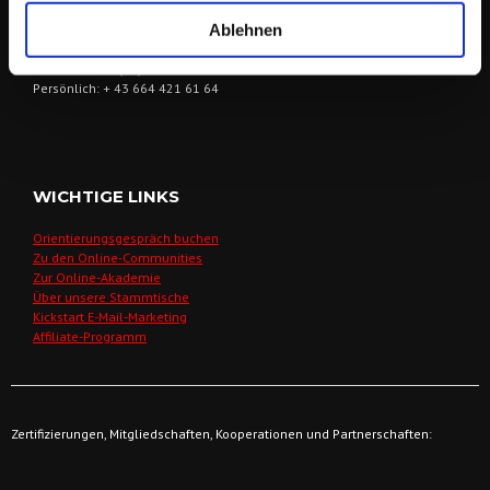
Tel/WhatsApp: + 43 664 421 61 64
Ablehnen
E-Mail:
wegbegleiter@derfriese.eu
Service Ö: +43 (1) 205 108 5504
Service D +49 (30) 652 124 470
Persönlich: + 43 664 421 61 64
WICHTIGE LINKS
Orientierungsgespräch buchen
Zu den Online-Communities
Zur Online-Akademie
Über unsere Stammtische
Kickstart E-Mail-Marketing
Affiliate-Programm
Zertifizierungen, Mitgliedschaften, Kooperationen und Partnerschaften: