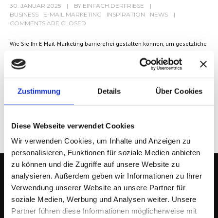
30. JANUAR 2025
BY
EINFACH.DERFRIESE
BUSINESS
E-MAIL MARKETING
INSPIRATION
NEWS
COMMENTS ARE CLOSED
Wie Sie Ihr E-Mail-Marketing barrierefrei gestalten können, um gesetzliche
Anforderungen zu erfüllen und neue Zielgruppen zu erschließen.
MEHR LESEN
Zustimmung
Details
Über Cookies
Diese Webseite verwendet Cookies
Wir verwenden Cookies, um Inhalte und Anzeigen zu
personalisieren, Funktionen für soziale Medien anbieten
zu können und die Zugriffe auf unsere Website zu
analysieren. Außerdem geben wir Informationen zu Ihrer
Verwendung unserer Website an unsere Partner für
soziale Medien, Werbung und Analysen weiter. Unsere
EINFACH.DERFRIESE
Partner führen diese Informationen möglicherweise mit