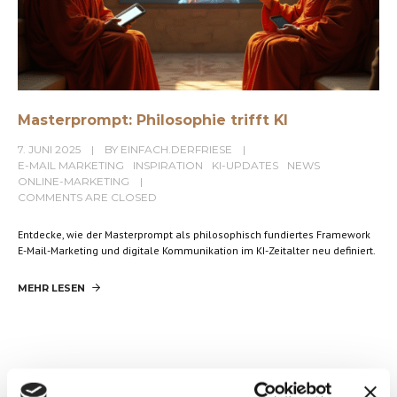
Masterprompt: Philosophie trifft KI
7. JUNI 2025
BY
EINFACH.DERFRIESE
E-MAIL MARKETING
INSPIRATION
KI-UPDATES
NEWS
ONLINE-MARKETING
COMMENTS ARE CLOSED
Entdecke, wie der Masterprompt als philosophisch fundiertes Framework
E-Mail-Marketing und digitale Kommunikation im KI-Zeitalter neu definiert.
MEHR LESEN