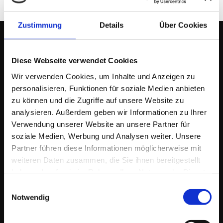
Zustimmung
Details
Über Cookies
Diese Webseite verwendet Cookies
EINFACH.DERFRIESE
Wir verwenden Cookies, um Inhalte und Anzeigen zu
personalisieren, Funktionen für soziale Medien anbieten
Ich berate & begleite meine AuftraggeberInnen
in vielen Bereichen
der Online Kommunikation und im Online-Marketing als
Wegbegleiter
zu können und die Zugriffe auf unsere Website zu
& Idengeber
bei der Entwicklung von Konzepten, Strategien und deren
analysieren. Außerdem geben wir Informationen zu Ihrer
Umsetzung. Zusätzlich biete ich dazu maßgeschneiderte
Verwendung unserer Website an unsere Partner für
Dienstleistungen.
soziale Medien, Werbung und Analysen weiter. Unsere
Zielgruppen sind
Einzelpersonen, EPU/KMU. Historisch bedingt bin ich
Partner führen diese Informationen möglicherweise mit
parallel auch als
weiteren Daten zusammen, die Sie ihnen bereitgestellt
Berater & Dienstleister
für eine Auswahl
größerer Unternehmen im In- & Ausland tätig.
haben oder die sie im Rahmen Ihrer Nutzung der Dienste
gesammelt haben.
Einwilligungsauswahl
Notwendig