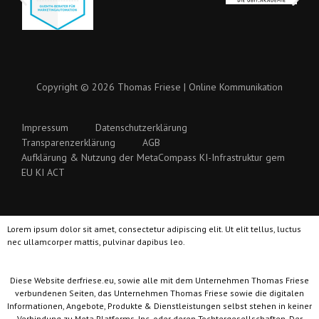
Copyright © 2026 Thomas Friese | Online Kommunikation
Impressum
Datenschutzerklärung
Transparenzerklärung
AGB
Aufklärung & Nutzung der MetaCompass KI-Infrastruktur gem
EU KI ACT
Lorem ipsum dolor sit amet, consectetur adipiscing elit. Ut elit tellus, luctus
nec ullamcorper mattis, pulvinar dapibus leo.
Diese Website derfriese.eu, sowie alle mit dem Unternehmen Thomas Friese
verbundenen Seiten, das Unternehmen Thomas Friese sowie die digitalen
Informationen, Angebote, Produkte & Dienstleistungen selbst stehen in keiner
Verbindung zu Meta Platforms, Inc. oder deren Tochtergesellschaften. Der