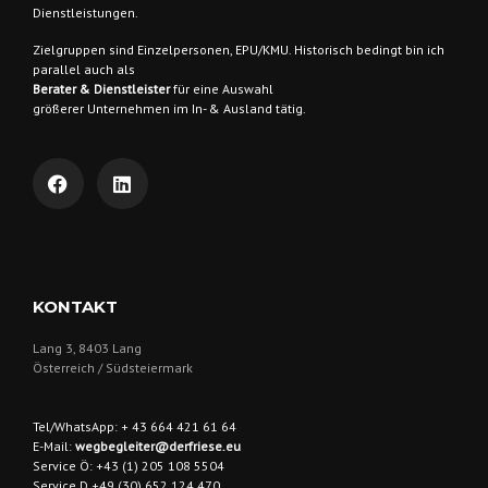
Dienstleistungen.
Zielgruppen sind
Einzelpersonen, EPU/KMU. Historisch bedingt bin ich
parallel auch als
Berater & Dienstleister
für eine Auswahl
größerer Unternehmen im In- & Ausland tätig.
KONTAKT
Lang 3, 8403 Lang
Österreich / Südsteiermark
Tel/WhatsApp: + 43 664 421 61 64
E-Mail:
wegbegleiter@derfriese.eu
Service Ö: +43 (1) 205 108 5504
Service D +49 (30) 652 124 470