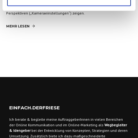
Ich lade dich ein zu einem gedanklichen Spaziergang durch die
Möglichkeiten deiner Online-Kommunikation, er wird dir neue
Perspektiven („Kameraeinstellungen“) zeigen.
MEHR LESEN
EINFACH.DERFRIESE
Ich berate & begleite meine AuftraggeberInnen
in vielen Bereichen
der Online Kommunikation und im Online-Marketing als
Wegbegleiter
& Idengeber
bei der Entwicklung von Konzepten, Strategien und deren
Umsetzung. Zusätzlich biete ich dazu maßgeschneiderte