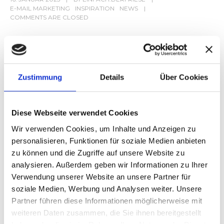
E-MAIL MARKETING
INSPIRATION
NEWS
COMMENTS ARE CLOSED
Wie effektive Strategien für überzeugende E-Mail-Betreffzeilen. Wie du
Neugierde weckst, Relevanz schaffst und deine Öffnungsraten steigern
kannst. Praxisnahe Tipps für erfolgreiches E-Mail-Marketing
Zustimmung
Details
Über Cookies
MEHR LESEN
Diese Webseite verwendet Cookies
Wir verwenden Cookies, um Inhalte und Anzeigen zu
personalisieren, Funktionen für soziale Medien anbieten
zu können und die Zugriffe auf unsere Website zu
analysieren. Außerdem geben wir Informationen zu Ihrer
Verwendung unserer Website an unsere Partner für
soziale Medien, Werbung und Analysen weiter. Unsere
Partner führen diese Informationen möglicherweise mit
weiteren Daten zusammen, die Sie ihnen bereitgestellt