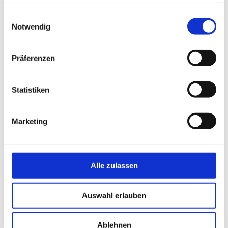
haben oder die sie im Rahmen Ihrer Nutzung der Dienste
gesammelt haben.
Einwilligungsauswahl
Notwendig
Präferenzen
Statistiken
Marketing
Alle zulassen
E-Mail-Marketing: Ein Rezept für deinen
Online Erfolg
Auswahl erlauben
9. JANUAR 2025
BY
EINFACH.DERFRIESE
E-MAIL MARKETING
COMMENTS ARE CLOSED
Ablehnen