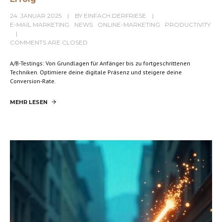
24. JANUAR 2025
BY
EINFACH.DERFRIESE
E-MAIL MARKETING
NEWS
ONLINE-MARKETING
PRODUCTIVITY
COMMENTS ARE CLOSED
A/B-Testings: Von Grundlagen für Anfänger bis zu fortgeschrittenen
Techniken. Optimiere deine digitale Präsenz und steigere deine
Conversion-Rate.
MEHR LESEN