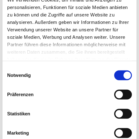
personalisieren, Funktionen für soziale Medien anbieten
zu können und die Zugriffe auf unsere Website zu
analysieren. Außerdem geben wir Informationen zu Ihrer
Verwendung unserer Website an unsere Partner für
soziale Medien, Werbung und Analysen weiter. Unsere
Partner führen diese Informationen möglicherweise mit
weiteren Daten zusammen, die Sie ihnen bereitgestellt
haben oder die sie im Rahmen Ihrer Nutzung der Dienste
Authentisch kommunizieren …
gesammelt haben.
Einwilligungsauswahl
2. JUNI 2025
Notwendig
Präferenzen
Statistiken
Marketing