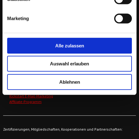
Tel/WhatsApp: + 43 664 421 61 64
E-Mail:
wegbegleiter@derfriese.eu
Marketing
Service Ö: +43 (1) 205 108 5504
Service D +49 (30) 652 124 470
Persönlich: + 43 664 421 61 64
Alle zulassen
WICHTIGE LINKS
Auswahl erlauben
Orientierungsgespräch buchen
Zu den Online-Communities
Ablehnen
Zur Online-Akademie
Über unsere Stammtische
Kickstart E-Mail-Marketing
Affiliate-Programm
Zertifizierungen, Mitgliedschaften, Kooperationen und Partnerschaften: