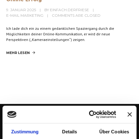
9. JANUAR 2025
BY
EINFACH.DERFRIESE
E-MAIL MARKETING
COMMENTS ARE CLOSED
Ich lade dich ein zu einem gedanklichen Spaziergang durch die
Möglichkeiten deiner Online-Kommunikation, er wird dir neue
Perspektiven („Kameraeinstellungen“) zeigen.
MEHR LESEN
Zustimmung
Details
Über Cookies
EINFACH.DERFRIESE