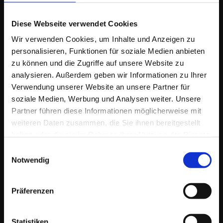
Ich berate & begleite meine AuftraggeberInnen
in vielen Bereichen
der Online Kommunikation und im Online-Marketing als
Wegbegleiter
Diese Webseite verwendet Cookies
& Idengeber
bei der Entwicklung von Konzepten, Strategien und deren
Wir verwenden Cookies, um Inhalte und Anzeigen zu
Umsetzung. Zusätzlich biete ich dazu maßgeschneiderte
Dienstleistungen.
personalisieren, Funktionen für soziale Medien anbieten
zu können und die Zugriffe auf unsere Website zu
Zielgruppen sind
Einzelpersonen, EPU/KMU. Historisch bedingt bin ich
parallel auch als
analysieren. Außerdem geben wir Informationen zu Ihrer
Berater & Dienstleister
für eine Auswahl
Verwendung unserer Website an unsere Partner für
größerer Unternehmen im In- & Ausland tätig.
soziale Medien, Werbung und Analysen weiter. Unsere
Partner führen diese Informationen möglicherweise mit
weiteren Daten zusammen, die Sie ihnen bereitgestellt
haben oder die sie im Rahmen Ihrer Nutzung der Dienste
gesammelt haben.
Einwilligungsauswahl
Notwendig
KONTAKT
Präferenzen
Lang 3, 8403 Lang
Österreich / Südsteiermark
Statistiken