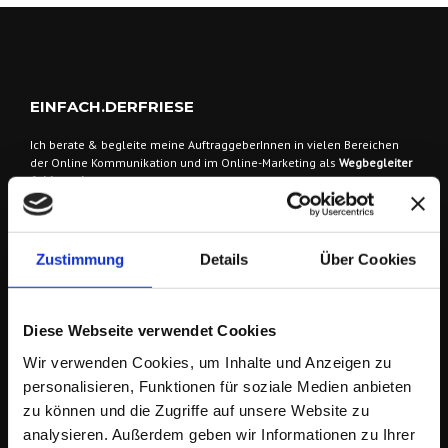
EINFACH.DERFRIESE
Ich berate & begleite meine AuftraggeberInnen
in vielen Bereichen
der Online Kommunikation und im Online-Marketing als
Wegbegleiter
& Idengeber
bei der Entwicklung von Konzepten, Strategien und deren
Umsetzung. Zusätzlich biete ich dazu maßgeschneiderte
Dienstleistungen.
Zielgruppen sind
Einzelpersonen, EPU/KMU. Historisch bedingt bin ich
Zustimmung
Details
Über Cookies
parallel auch als
Berater & Dienstleister
für eine Auswahl
größerer Unternehmen im In- & Ausland tätig.
Diese Webseite verwendet Cookies
Wir verwenden Cookies, um Inhalte und Anzeigen zu
personalisieren, Funktionen für soziale Medien anbieten
zu können und die Zugriffe auf unsere Website zu
analysieren. Außerdem geben wir Informationen zu Ihrer