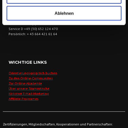
Ablehnen
Tel/WhatsApp: + 43 664 421 61 64
E-Mail:
wegbegleiter@derfriese.eu
Service Ö: +43 (1) 205 108 5504
Service D +49 (30) 652 124 470
Persönlich: + 43 664 421 61 64
WICHTIGE LINKS
Orientierungsgespräch buchen
Zu den Online-Communities
Zur Online-Akademie
Über unsere Stammtische
Kickstart E-Mail-Marketing
Affiliate-Programm
Zertifizierungen, Mitgliedschaften, Kooperationen und Partnerschaften: