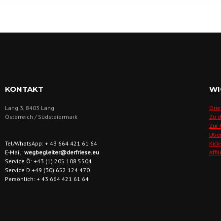
KONTAKT
WI
Lang 3, 8403 Lang
Orie
Österreich / Südsteiermark
Zu 
Zur
Übe
Tel/WhatsApp: + 43 664 421 61 64
Kick
E-Mail:
wegbegleiter@derfriese.eu
Affi
Service Ö: +43 (1) 205 108 5504
Service D +49 (30) 652 124 470
Persönlich: + 43 664 421 61 64