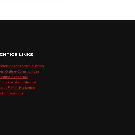
CHTIGE LINKS
ntierungsgespräch buchen
den Online-Communities
 Online-Akademie
r unsere Stammtische
start E-Mail-Marketing
liate-Programm