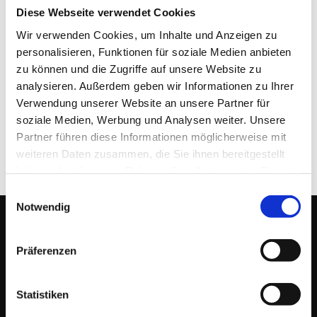
Diese Webseite verwendet Cookies
Wir verwenden Cookies, um Inhalte und Anzeigen zu
personalisieren, Funktionen für soziale Medien anbieten
MetaCompass Public Relations
zu können und die Zugriffe auf unsere Website zu
22. AUGUST 2025
analysieren. Außerdem geben wir Informationen zu Ihrer
Verwendung unserer Website an unsere Partner für
soziale Medien, Werbung und Analysen weiter. Unsere
Partner führen diese Informationen möglicherweise mit
weiteren Daten zusammen, die Sie ihnen bereitgestellt
haben oder die sie im Rahmen Ihrer Nutzung der Dienste
gesammelt haben.
Einwilligungsauswahl
Notwendig
Präferenzen
EINFACH.DERFRIESE
Ich berate & begleite meine AuftraggeberInnen
in vielen Bereichen
Statistiken
der Online Kommunikation und im Online-Marketing als
Wegbegleiter