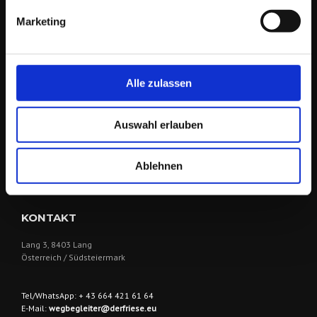
& Idengeber
bei der Entwicklung von Konzepten, Strategien und deren
Umsetzung. Zusätzlich biete ich dazu maßgeschneiderte
Marketing
Dienstleistungen.
Zielgruppen sind
Einzelpersonen, EPU/KMU. Historisch bedingt bin ich
parallel auch als
Berater & Dienstleister
für eine Auswahl
Alle zulassen
größerer Unternehmen im In- & Ausland tätig.
Auswahl erlauben
Ablehnen
KONTAKT
Lang 3, 8403 Lang
Österreich / Südsteiermark
Tel/WhatsApp: + 43 664 421 61 64
E-Mail:
wegbegleiter@derfriese.eu