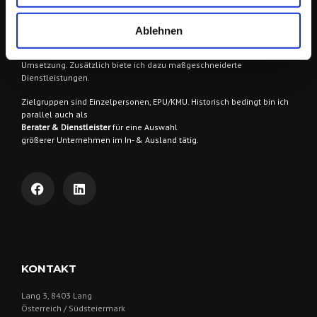
Ich berate & begleite meine AuftraggeberInnen
in vielen Bereichen
Ablehnen
der Online Kommunikation und im Online-Marketing als
Wegbegleiter
& Idengeber
bei der Entwicklung von Konzepten, Strategien und deren
Umsetzung. Zusätzlich biete ich dazu maßgeschneiderte
Dienstleistungen.
Zielgruppen sind
Einzelpersonen, EPU/KMU. Historisch bedingt bin ich
parallel auch als
Berater & Dienstleister
für eine Auswahl
größerer Unternehmen im In- & Ausland tätig.
KONTAKT
Lang 3, 8403 Lang
Österreich / Südsteiermark