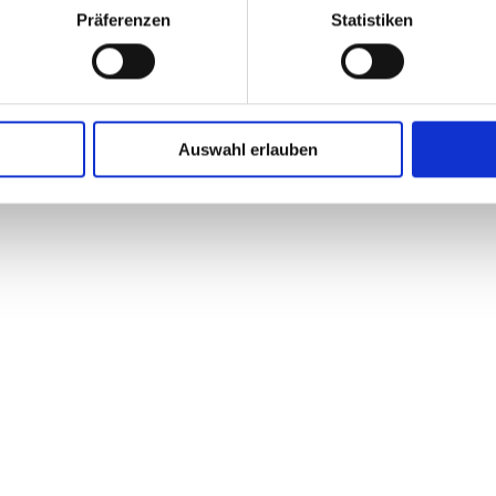
Präferenzen
Statistiken
Innovation ohne Marktschreierei | MetaCompass
4. FEBRUAR 2026
Auswahl erlauben
KONTAKT
WI
Lang 3, 8403 Lang
Orie
Österreich / Südsteiermark
Zu d
Zur 