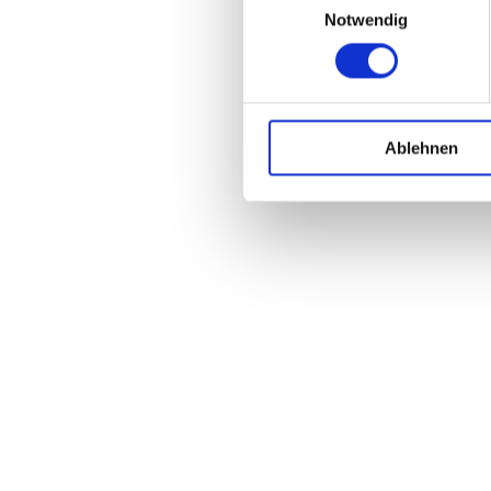
Notwendig
Ablehnen
EINFACH.DERFRIESE
Ich berate & begleite meine AuftraggeberInnen
in vielen Bereichen der
Online Kommunikation und im Online-Marketing als
Wegbegleiter &
Idengeber
bei der Entwicklung von Konzepten, Strategien und deren