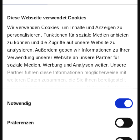
EINFACH.DERFRIESE
Ich berate & begleite meine AuftraggeberInnen
in vielen Bereichen
Diese Webseite verwendet Cookies
der Online Kommunikation und im Online-Marketing als
Wegbegleiter
& Idengeber
bei der Entwicklung von Konzepten, Strategien und deren
Wir verwenden Cookies, um Inhalte und Anzeigen zu
Umsetzung. Zusätzlich biete ich dazu maßgeschneiderte
personalisieren, Funktionen für soziale Medien anbieten
Dienstleistungen.
zu können und die Zugriffe auf unsere Website zu
Zielgruppen sind
Einzelpersonen, EPU/KMU. Historisch bedingt bin ich
analysieren. Außerdem geben wir Informationen zu Ihrer
parallel auch als
Verwendung unserer Website an unsere Partner für
Berater & Dienstleister
für eine Auswahl
größerer Unternehmen im In- & Ausland tätig.
soziale Medien, Werbung und Analysen weiter. Unsere
Partner führen diese Informationen möglicherweise mit
weiteren Daten zusammen, die Sie ihnen bereitgestellt
haben oder die sie im Rahmen Ihrer Nutzung der Dienste
gesammelt haben.
Einwilligungsauswahl
Notwendig
KONTAKT
Präferenzen
Lang 3, 8403 Lang
Österreich / Südsteiermark