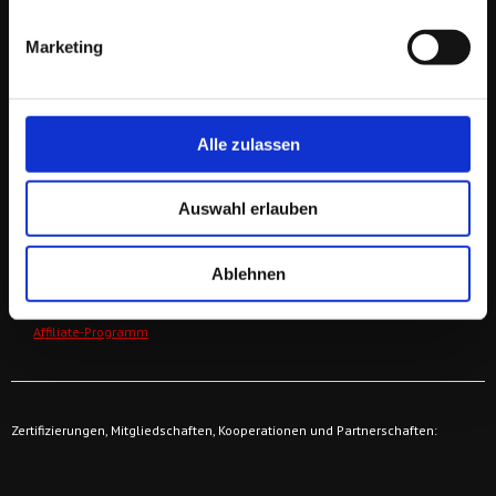
Tel/WhatsApp: + 43 664 421 61 64
E-Mail:
wegbegleiter@derfriese.eu
Service Ö: +43 (1) 205 108 5504
Marketing
Service D +49 (30) 652 124 470
Persönlich: + 43 664 421 61 64
Alle zulassen
WICHTIGE LINKS
Auswahl erlauben
Orientierungsgespräch buchen
Zu den Online-Communities
Zur Online-Akademie
Ablehnen
Über unsere Stammtische
Kickstart E-Mail-Marketing
Affiliate-Programm
Zertifizierungen, Mitgliedschaften, Kooperationen und Partnerschaften: