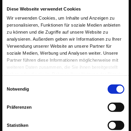
der Online Kommunikation und im Online-Marketing als
Wegbegleiter
Diese Webseite verwendet Cookies
& Idengeber
bei der Entwicklung von Konzepten, Strategien und deren
Umsetzung. Zusätzlich biete ich dazu maßgeschneiderte
Wir verwenden Cookies, um Inhalte und Anzeigen zu
Dienstleistungen.
personalisieren, Funktionen für soziale Medien anbieten
Zielgruppen sind
Einzelpersonen, EPU/KMU. Historisch bedingt bin ich
zu können und die Zugriffe auf unsere Website zu
parallel auch als
analysieren. Außerdem geben wir Informationen zu Ihrer
Berater & Dienstleister
für eine Auswahl
Verwendung unserer Website an unsere Partner für
größerer Unternehmen im In- & Ausland tätig.
soziale Medien, Werbung und Analysen weiter. Unsere
Partner führen diese Informationen möglicherweise mit
weiteren Daten zusammen, die Sie ihnen bereitgestellt
haben oder die sie im Rahmen Ihrer Nutzung der Dienste
gesammelt haben.
Einwilligungsauswahl
Notwendig
KONTAKT
Präferenzen
Lang 3, 8403 Lang
Österreich / Südsteiermark
Statistiken