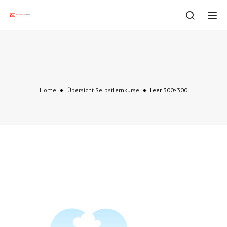
Tog
Leer 300×300
Home
Übersicht Selbstlernkurse
Leer 300×300