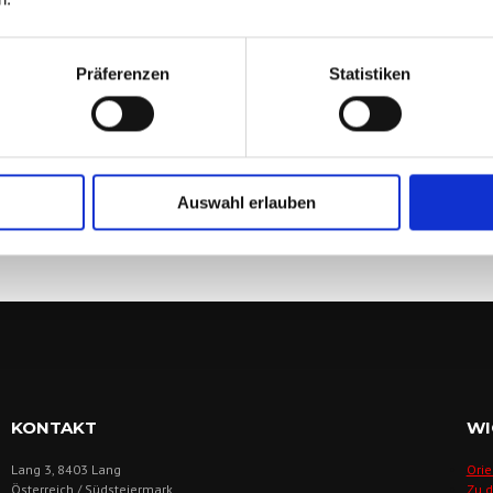
Präferenzen
Statistiken
M
22
Auswahl erlauben
KONTAKT
WI
Lang 3, 8403 Lang
Orie
Österreich / Südsteiermark
Zu 