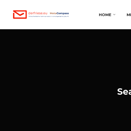
HOME
M
Se