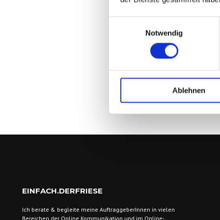
Einwilligungsauswahl
Notwendig
Ablehnen
EINFACH.DERFRIESE
Ich berate & begleite meine AuftraggeberInnen
in vielen
Bereichen der Online Kommunikation und im Online-