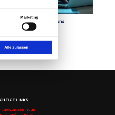
Marketing
etaCompass Public Relations
. AUGUST 2025
Alle zulassen
CHTIGE LINKS
ntierungsgespräch buchen
den Online-Communities