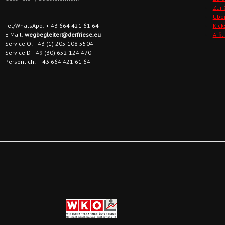
Zur
Übe
Tel/WhatsApp: + 43 664 421 61 64
Kick
E-Mail:
wegbegleiter@derfriese.eu
Affi
Service Ö: +43 (1) 205 108 5504
Service D +49 (30) 652 124 470
Persönlich: + 43 664 421 61 64