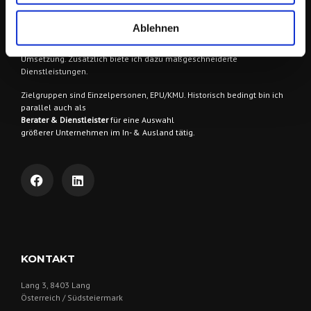
Ich berate & begleite meine AuftraggeberInnen
in vielen Bereichen
Ablehnen
der Online Kommunikation und im Online-Marketing als
Wegbegleiter
& Idengeber
bei der Entwicklung von Konzepten, Strategien und deren
Umsetzung. Zusätzlich biete ich dazu maßgeschneiderte
Dienstleistungen.
Zielgruppen sind
Einzelpersonen, EPU/KMU. Historisch bedingt bin ich
parallel auch als
Berater & Dienstleister
für eine Auswahl
größerer Unternehmen im In- & Ausland tätig.
KONTAKT
Lang 3, 8403 Lang
Österreich / Südsteiermark