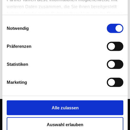
weiteren Daten zusammen, die Sie ihnen bereitgestellt
haben oder die sie im Rahmen Ihrer Nutzung der Dienste
gesammelt haben.
Einwilligungsauswahl
Notwendig
MetaCompass Public Relations
Präferenzen
22. AUGUST 2025
Statistiken
Marketing
Alle zulassen
Auswahl erlauben
EINFACH.DERFRIESE