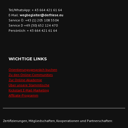
Tel/WhatsApp: + 43 664 421 61 64
E-Mail:
wegbegleiter@derfriese.eu
Service Ö: +43 (1) 205 108 5504
Service D +49 (30) 652 124 470
Persönlich: + 43 664 421 61 64
WICHTIGE LINKS
Orientierungsgespräch buchen
Zu den Online-Communities
Zur Online-Akademie
Über unsere Stammtische
Kickstart E-Mail-Marketing
Affiliate-Programm
Zertifizierungen, Mitgliedschaften, Kooperationen und Partnerschaften: