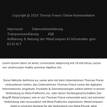
Copyright © 2026 Thomas Friese | Online Kommunikation
Impressum
Datenschutzerklärung
Transparenzerklärung
AGB
Aufklärung & Nutzung der MetaCompass KI-Infrastruktur gem
EU KI ACT
Lorem ipsum dolor sit amet, consectetur adipiscing elit. Ut elit tellus, luctus
nec ullamcorper mattis, pulvinar dapibus leo.
Diese Website derfriese.eu, sowie alle mit dem Unternehmen Thomas Friese
verbundenen Seiten, das Unternehmen Thomas Friese sowie die digitalen
Informationen, Angebote, Produkte & Dienstleistungen selbst stehen in keiner
Verbindung zu Meta Platforms, Inc. oder deren Tochtergesellschaften. Der
Begriff ‚MetaCompass‘, wie er von Thomas Friese verwendet wird, soll keinerlei
Verbindung oder Assoziation mit Meta Platforms implizieren. ‚MetaCompass‘
steht in unserem Kontext für die Verbindung von Meta-Physik, alter