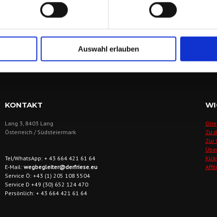
Auswahl erlauben
KONTAKT
WI
Lang 3, 8403 Lang
Orie
Österreich / Südsteiermark
Zu 
Zur
Übe
Tel/WhatsApp: + 43 664 421 61 64
Kick
E-Mail:
wegbegleiter@derfriese.eu
Affi
Service Ö: +43 (1) 205 108 5504
Service D +49 (30) 652 124 470
Persönlich: + 43 664 421 61 64