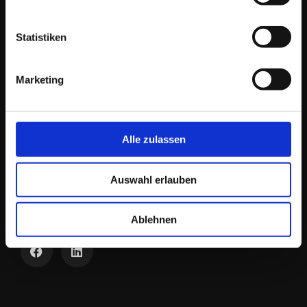
Statistiken
EINFACH.DERFRIESE
Marketing
Ich berate & begleite meine AuftraggeberInnen
in vielen Bereichen
der Online Kommunikation und im Online-Marketing als
Wegbegleiter
& Idengeber
bei der Entwicklung von Konzepten, Strategien und deren
Umsetzung. Zusätzlich biete ich dazu maßgeschneiderte
Alle zulassen
Dienstleistungen.
Zielgruppen sind
Einzelpersonen, EPU/KMU. Historisch bedingt bin ich
Auswahl erlauben
parallel auch als
Berater & Dienstleister
für eine Auswahl
größerer Unternehmen im In- & Ausland tätig.
Ablehnen