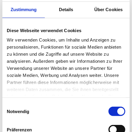
Zustimmung
Details
Über Cookies
Diese Webseite verwendet Cookies
Wir verwenden Cookies, um Inhalte und Anzeigen zu
personalisieren, Funktionen für soziale Medien anbieten
zu können und die Zugriffe auf unsere Website zu
analysieren. Außerdem geben wir Informationen zu Ihrer
Verwendung unserer Website an unsere Partner für
soziale Medien, Werbung und Analysen weiter. Unsere
MetaCompass Public Relations
Partner führen diese Informationen möglicherweise mit
22. AUGUST 2025
weiteren Daten zusammen, die Sie ihnen bereitgestellt
haben oder die sie im Rahmen Ihrer Nutzung der Dienste
gesammelt haben.
Einwilligungsauswahl
Notwendig
Präferenzen