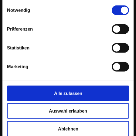
gesammelt haben.
Einwilligungsauswahl
Notwendig
WICHTIGE LINKS
Präferenzen
Orientierungsgespräch buchen
Zu den Online-Communities
Zur Online-Akademie
Statistiken
Über unsere Stammtische
Kickstart E-Mail-Marketing
Affiliate-Programm
Marketing
Zertifizierungen, Mitgliedschaften, Kooperationen und Partnerschaften:
Alle zulassen
Auswahl erlauben
Ablehnen