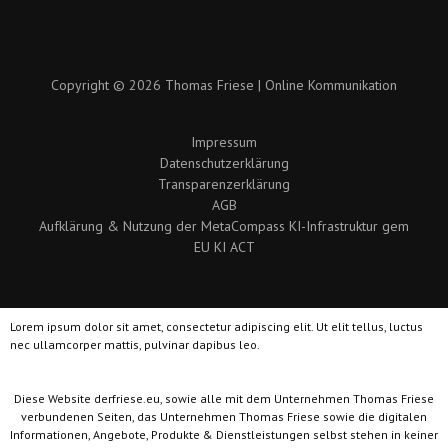
Copyright © 2026 Thomas Friese | Online Kommunikation
Impressum
Datenschutzerklärung
Transparenzerklärung
AGB
Aufklärung & Nutzung der MetaCompass KI-Infrastruktur gem
EU KI ACT
Lorem ipsum dolor sit amet, consectetur adipiscing elit. Ut elit tellus, luctus
nec ullamcorper mattis, pulvinar dapibus leo.
Diese Website derfriese.eu, sowie alle mit dem Unternehmen Thomas Friese
verbundenen Seiten, das Unternehmen Thomas Friese sowie die digitalen
Informationen, Angebote, Produkte & Dienstleistungen selbst stehen in keiner