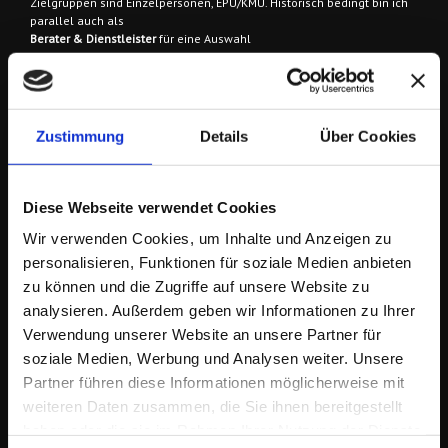
Zielgruppen sind
Einzelpersonen, EPU/KMU. Historisch bedingt bin ich
parallel auch als
Berater & Dienstleister
für eine Auswahl
größerer Unternehmen im In- & Ausland tätig.
Zustimmung
Details
Über Cookies
Diese Webseite verwendet Cookies
KONTAKT
Wir verwenden Cookies, um Inhalte und Anzeigen zu
personalisieren, Funktionen für soziale Medien anbieten
Lang 3, 8403 Lang
zu können und die Zugriffe auf unsere Website zu
Österreich / Südsteiermark
analysieren. Außerdem geben wir Informationen zu Ihrer
Verwendung unserer Website an unsere Partner für
Tel/WhatsApp: + 43 664 421 61 64
soziale Medien, Werbung und Analysen weiter. Unsere
E-Mail:
wegbegleiter@derfriese.eu
Partner führen diese Informationen möglicherweise mit
Service Ö: +43 (1) 205 108 5504
Service D +49 (30) 652 124 470
weiteren Daten zusammen, die Sie ihnen bereitgestellt
Persönlich: + 43 664 421 61 64
haben oder die sie im Rahmen Ihrer Nutzung der Dienste