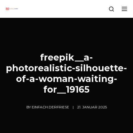
Tog
freepik__a-
photorealistic-silhouette-
of-a-woman-waiting-
for__19165
BY
EINFACH.DERFRIESE
21. JANUAR 2025