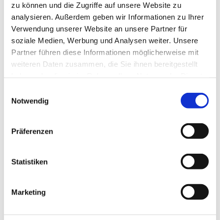
zu können und die Zugriffe auf unsere Website zu
analysieren. Außerdem geben wir Informationen zu Ihrer
Verwendung unserer Website an unsere Partner für
soziale Medien, Werbung und Analysen weiter. Unsere
Partner führen diese Informationen möglicherweise mit
weiteren Daten zusammen, die Sie ihnen bereitgestellt
haben oder die sie im Rahmen Ihrer Nutzung der Dienste
gesammelt haben.
Einwilligungsauswahl
Notwendig
Präferenzen
Statistiken
MetaCompass Public Relations
Marketing
22. AUGUST 2025