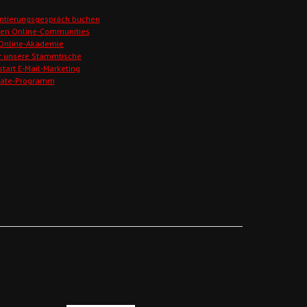
ntierungsgespräch buchen
den Online-Communities
 Online-Akademie
r unsere Stammtische
start E-Mail-Marketing
liate-Programm