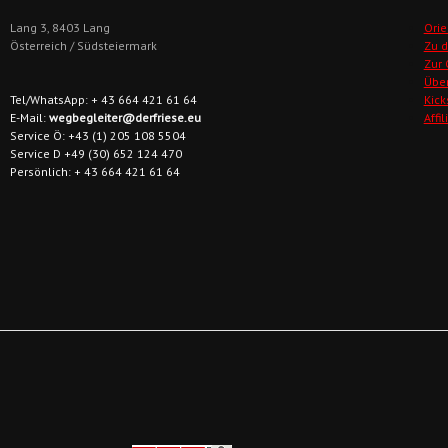
Lang 3, 8403 Lang
Orie
Österreich / Südsteiermark
Zu 
Zur
Übe
Tel/WhatsApp: + 43 664 421 61 64
Kick
E-Mail:
wegbegleiter@derfriese.eu
Affi
Service Ö: +43 (1) 205 108 5504
Service D +49 (30) 652 124 470
Persönlich: + 43 664 421 61 64