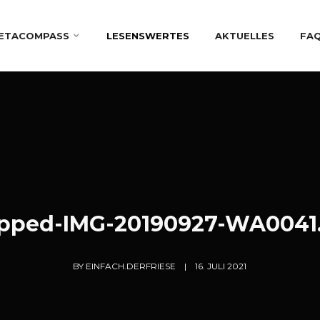
ETACOMPASS
LESENSWERTES
AKTUELLES
FA
pped-IMG-20190927-WA0041
BY
EINFACH.DERFRIESE
16. JULI 2021