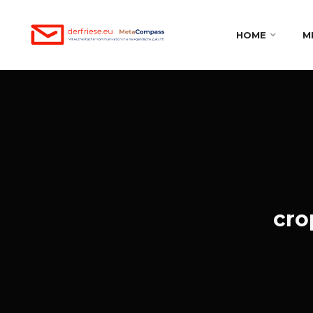
HOME
M
cro