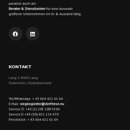
parallel auch als
Berater & Dienstleister
für eine Auswahl
größerer Unternehmen im In- & Ausland tätig.
KONTAKT
Lang 3, 8403 Lang
Österreich / Südsteiermark
Tel/WhatsApp: + 43 664 421 61 64
E-Mail:
wegbegleiter@derfriese.eu
Service Ö: +43 (1) 205 108 5504
Service D +49 (30) 652 124 470
Persönlich: + 43 664 421 61 64