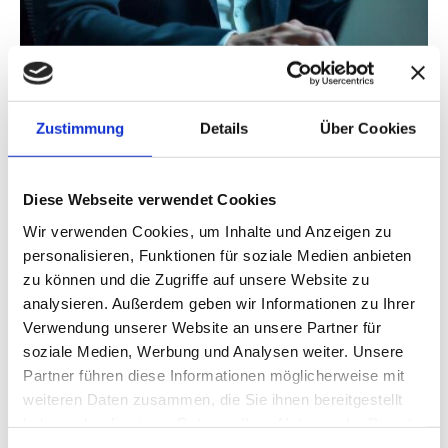
Zustimmung
Details
Über Cookies
MetaCompass Public Relations
22. AUGUST 2025
Diese Webseite verwendet Cookies
Wir verwenden Cookies, um Inhalte und Anzeigen zu
personalisieren, Funktionen für soziale Medien anbieten
zu können und die Zugriffe auf unsere Website zu
analysieren. Außerdem geben wir Informationen zu Ihrer
Leave a Comment
Verwendung unserer Website an unsere Partner für
soziale Medien, Werbung und Analysen weiter. Unsere
Partner führen diese Informationen möglicherweise mit
Comment
weiteren Daten zusammen, die Sie ihnen bereitgestellt
haben oder die sie im Rahmen Ihrer Nutzung der Dienste
gesammelt haben.