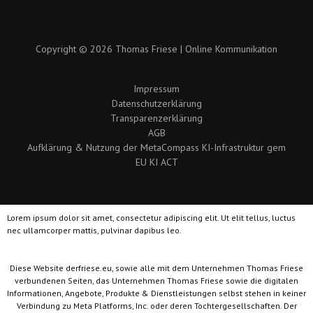
Copyright © 2026 Thomas Friese | Online Kommunikation
Impressum
Datenschutzerklärung
Transparenzerklärung
AGB
Aufklärung & Nutzung der MetaCompass KI-Infrastruktur gem
EU KI ACT
Lorem ipsum dolor sit amet, consectetur adipiscing elit. Ut elit tellus, luctus
nec ullamcorper mattis, pulvinar dapibus leo.
Diese Website derfriese.eu, sowie alle mit dem Unternehmen Thomas Friese
verbundenen Seiten, das Unternehmen Thomas Friese sowie die digitalen
Informationen, Angebote, Produkte & Dienstleistungen selbst stehen in keiner
Verbindung zu Meta Platforms, Inc. oder deren Tochtergesellschaften. Der