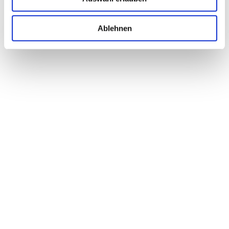
EINFACH.DERFRIESE
Ablehnen
Ich berate & begleite meine AuftraggeberInnen
in vielen Bereichen
der Online Kommunikation und im Online-Marketing als
Wegbegleiter
& Idengeber
bei der Entwicklung von Konzepten, Strategien und deren
Umsetzung. Zusätzlich biete ich dazu maßgeschneiderte
Dienstleistungen.
Zielgruppen sind
Einzelpersonen, EPU/KMU. Historisch bedingt bin ich
parallel auch als
Berater & Dienstleister
für eine Auswahl
größerer Unternehmen im In- & Ausland tätig.
KONTAKT
Lang 3, 8403 Lang