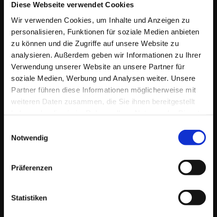
Diese Webseite verwendet Cookies
Umsetzung. Zusätzlich biete ich dazu maßgeschneiderte
Dienstleistungen.
Wir verwenden Cookies, um Inhalte und Anzeigen zu
Zielgruppen sind
Einzelpersonen, EPU/KMU. Historisch bedingt bin ich
personalisieren, Funktionen für soziale Medien anbieten
parallel auch als
zu können und die Zugriffe auf unsere Website zu
Berater & Dienstleister
für eine Auswahl
analysieren. Außerdem geben wir Informationen zu Ihrer
größerer Unternehmen im In- & Ausland tätig.
Verwendung unserer Website an unsere Partner für
soziale Medien, Werbung und Analysen weiter. Unsere
Partner führen diese Informationen möglicherweise mit
weiteren Daten zusammen, die Sie ihnen bereitgestellt
haben oder die sie im Rahmen Ihrer Nutzung der Dienste
gesammelt haben.
Einwilligungsauswahl
Notwendig
KONTAKT
Lang 3, 8403 Lang
Präferenzen
Österreich / Südsteiermark
Statistiken
Tel/WhatsApp: + 43 664 421 61 64
E-Mail:
wegbegleiter@derfriese.eu
Service Ö: +43 (1) 205 108 5504