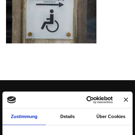
EINFACH.DERFRIESE
Zustimmung
Details
Über Cookies
Ich berate & begleite meine AuftraggeberInnen
in vielen Bereichen
der Online Kommunikation und im Online-Marketing als
Wegbegleiter
& Idengeber
bei der Entwicklung von Konzepten, Strategien und deren