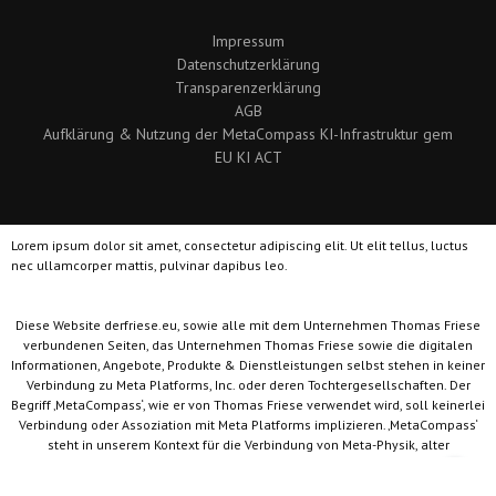
Impressum
Datenschutzerklärung
Transparenzerklärung
AGB
Aufklärung & Nutzung der MetaCompass KI-Infrastruktur gem
EU KI ACT
Lorem ipsum dolor sit amet, consectetur adipiscing elit. Ut elit tellus, luctus
nec ullamcorper mattis, pulvinar dapibus leo.
Diese Website derfriese.eu, sowie alle mit dem Unternehmen Thomas Friese
verbundenen Seiten, das Unternehmen Thomas Friese sowie die digitalen
Informationen, Angebote, Produkte & Dienstleistungen selbst stehen in keiner
Verbindung zu Meta Platforms, Inc. oder deren Tochtergesellschaften. Der
Begriff ‚MetaCompass‘, wie er von Thomas Friese verwendet wird, soll keinerlei
Verbindung oder Assoziation mit Meta Platforms implizieren. ‚MetaCompass‘
steht in unserem Kontext für die Verbindung von Meta-Physik, alter
Philosophie mit dem Ziel persönlicher und unternehmerischer Orientierung.