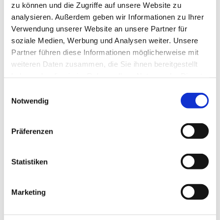
zu können und die Zugriffe auf unsere Website zu
analysieren. Außerdem geben wir Informationen zu Ihrer
Verwendung unserer Website an unsere Partner für
soziale Medien, Werbung und Analysen weiter. Unsere
Partner führen diese Informationen möglicherweise mit
weiteren Daten zusammen, die Sie ihnen bereitgestellt
haben oder die sie im Rahmen Ihrer Nutzung der Dienste
gesammelt haben.
Einwilligungsauswahl
Notwendig
Präferenzen
Statistiken
MetaCompass Public Relations
Marketing
22. AUGUST 2025