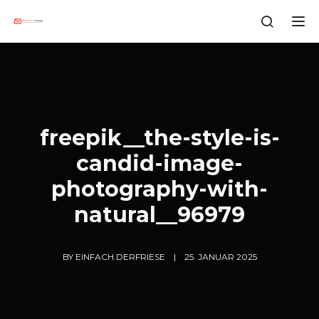
Tog
freepik__the-style-is-
candid-image-
photography-with-
natural__96979
BY
EINFACH.DERFRIESE
25. JANUAR 2025