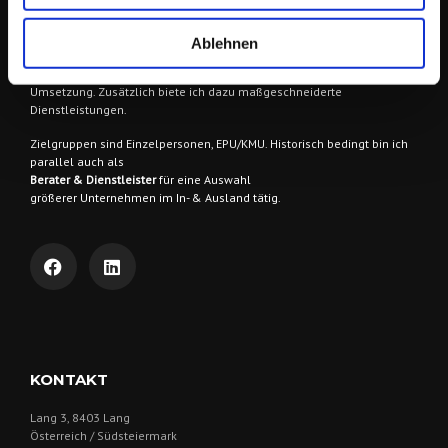
Ich berate & begleite meine AuftraggeberInnen
in vielen Bereichen
Ablehnen
der Online Kommunikation und im Online-Marketing als
Wegbegleiter
& Idengeber
bei der Entwicklung von Konzepten, Strategien und deren
Umsetzung. Zusätzlich biete ich dazu maßgeschneiderte
Dienstleistungen.
Zielgruppen sind
Einzelpersonen, EPU/KMU. Historisch bedingt bin ich
parallel auch als
Berater & Dienstleister
für eine Auswahl
größerer Unternehmen im In- & Ausland tätig.
KONTAKT
Lang 3, 8403 Lang
Österreich / Südsteiermark