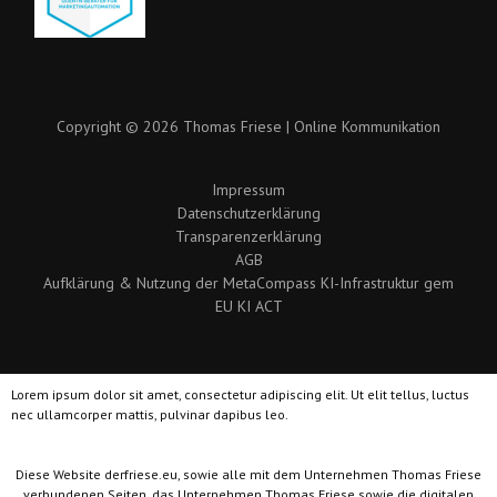
Copyright © 2026 Thomas Friese | Online Kommunikation
Impressum
Datenschutzerklärung
Transparenzerklärung
AGB
Aufklärung & Nutzung der MetaCompass KI-Infrastruktur gem
EU KI ACT
Lorem ipsum dolor sit amet, consectetur adipiscing elit. Ut elit tellus, luctus
nec ullamcorper mattis, pulvinar dapibus leo.
Diese Website derfriese.eu, sowie alle mit dem Unternehmen Thomas Friese
verbundenen Seiten, das Unternehmen Thomas Friese sowie die digitalen