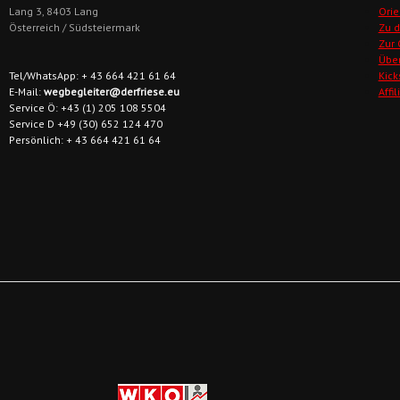
Lang 3, 8403 Lang
Orie
Österreich / Südsteiermark
Zu 
Zur
Übe
Tel/WhatsApp: + 43 664 421 61 64
Kick
E-Mail:
wegbegleiter@derfriese.eu
Affi
Service Ö: +43 (1) 205 108 5504
Service D +49 (30) 652 124 470
Persönlich: + 43 664 421 61 64