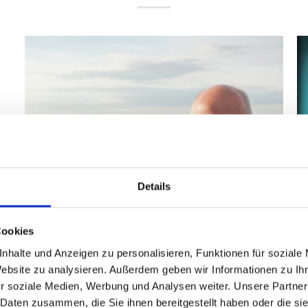
Details
Cookies
nhalte und Anzeigen zu personalisieren, Funktionen für soziale
Website zu analysieren. Außerdem geben wir Informationen zu I
Innovation ohne Marktschreierei |
r soziale Medien, Werbung und Analysen weiter. Unsere Partner
MetaCompass
 Daten zusammen, die Sie ihnen bereitgestellt haben oder die s
4. FEBRUAR 2026