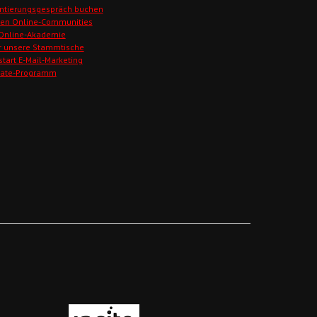
ntierungsgespräch buchen
den Online-Communities
 Online-Akademie
r unsere Stammtische
start E-Mail-Marketing
liate-Programm