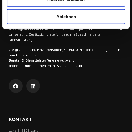
EINFACH.DERFRIESE
Ablehnen
Ich berate & begleite meine AuftraggeberInnen
in vielen Bereichen
der Online Kommunikation und im Online-Marketing als
Wegbegleiter
& Idengeber
bei der Entwicklung von Konzepten, Strategien und deren
Umsetzung. Zusätzlich biete ich dazu maßgeschneiderte
Dienstleistungen.
Zielgruppen sind
Einzelpersonen, EPU/KMU. Historisch bedingt bin ich
parallel auch als
Berater & Dienstleister
für eine Auswahl
größerer Unternehmen im In- & Ausland tätig.
KONTAKT
Lang 3, 8403 Lang