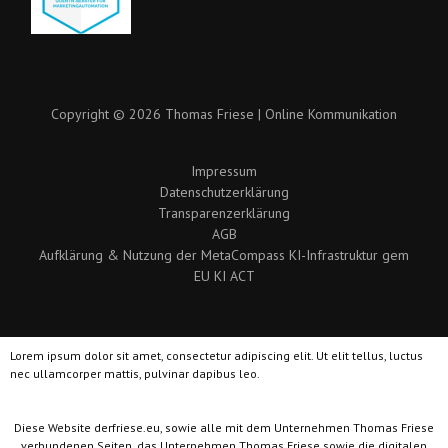
Copyright © 2026 Thomas Friese | Online Kommunikation
Impressum
Datenschutzerklärung
Transparenzerklärung
AGB
Aufklärung & Nutzung der MetaCompass KI-Infrastruktur gem
EU KI ACT
Lorem ipsum dolor sit amet, consectetur adipiscing elit. Ut elit tellus, luctus
nec ullamcorper mattis, pulvinar dapibus leo.
Diese Website derfriese.eu, sowie alle mit dem Unternehmen Thomas Friese
verbundenen Seiten, das Unternehmen Thomas Friese sowie die digitalen