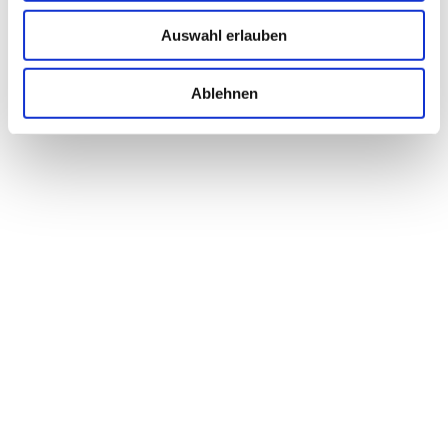
Auswahl erlauben
Ablehnen
EINFACH.DERFRIESE
Ich berate & begleite meine AuftraggeberInnen
in vielen Bereichen
der Online Kommunikation und im Online-Marketing als
Wegbegleiter
& Idengeber
bei der Entwicklung von Konzepten, Strategien und deren
Umsetzung. Zusätzlich biete ich dazu maßgeschneiderte
Dienstleistungen.
Zielgruppen sind
Einzelpersonen, EPU/KMU. Historisch bedingt bin ich
parallel auch als
Berater & Dienstleister
für eine Auswahl
größerer Unternehmen im In- & Ausland tätig.