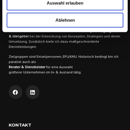
Auswahl erlauben
EINFACH.DERFRIESE
Ablehnen
Ich berate & begleite meine AuftraggeberInnen
in vielen Bereichen
der Online Kommunikation und im Online-Marketing als
Wegbegleiter
& Idengeber
bei der Entwicklung von Konzepten, Strategien und deren
Umsetzung. Zusätzlich biete ich dazu maßgeschneiderte
Dienstleistungen.
Zielgruppen sind
Einzelpersonen, EPU/KMU. Historisch bedingt bin ich
parallel auch als
Berater & Dienstleister
für eine Auswahl
größerer Unternehmen im In- & Ausland tätig.
KONTAKT