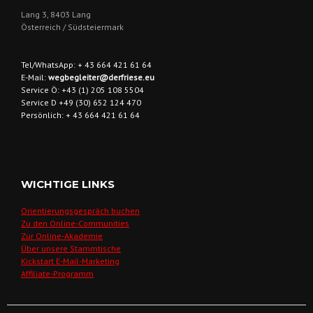
Lang 3, 8403 Lang
Österreich / Südsteiermark
Tel/WhatsApp: + 43 664 421 61 64
E-Mail:
wegbegleiter@derfriese.eu
Service Ö: +43 (1) 205 108 5504
Service D +49 (30) 652 124 470
Persönlich: + 43 664 421 61 64
WICHTIGE LINKS
Orientierungsgespräch buchen
Zu den Online-Communities
Zur Online-Akademie
Über unsere Stammtische
Kickstart E-Mail-Marketing
Affiliate-Programm