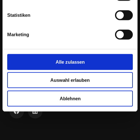
Statistiken
EINFACH.DERFRIESE
Marketing
Ich berate & begleite meine AuftraggeberInnen
in vielen Bereichen
der Online Kommunikation und im Online-Marketing als
Wegbegleiter
& Idengeber
bei der Entwicklung von Konzepten, Strategien und deren
Umsetzung. Zusätzlich biete ich dazu maßgeschneiderte
Alle zulassen
Dienstleistungen.
Zielgruppen sind
Einzelpersonen, EPU/KMU. Historisch bedingt bin ich
parallel auch als
Auswahl erlauben
Berater & Dienstleister
für eine Auswahl
größerer Unternehmen im In- & Ausland tätig.
Ablehnen