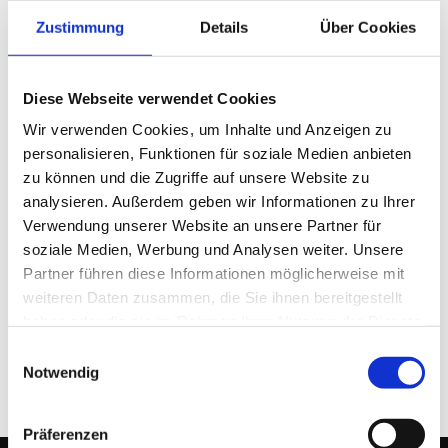
Zustimmung
Details
Über Cookies
Diese Webseite verwendet Cookies
Wir verwenden Cookies, um Inhalte und Anzeigen zu
personalisieren, Funktionen für soziale Medien anbieten
zu können und die Zugriffe auf unsere Website zu
analysieren. Außerdem geben wir Informationen zu Ihrer
Verwendung unserer Website an unsere Partner für
MetaCompass Public Relations
soziale Medien, Werbung und Analysen weiter. Unsere
Partner führen diese Informationen möglicherweise mit
22. AUGUST 2025
weiteren Daten zusammen, die Sie ihnen bereitgestellt
haben oder die sie im Rahmen Ihrer Nutzung der Dienste
gesammelt haben.
Einwilligungsauswahl
Notwendig
Präferenzen