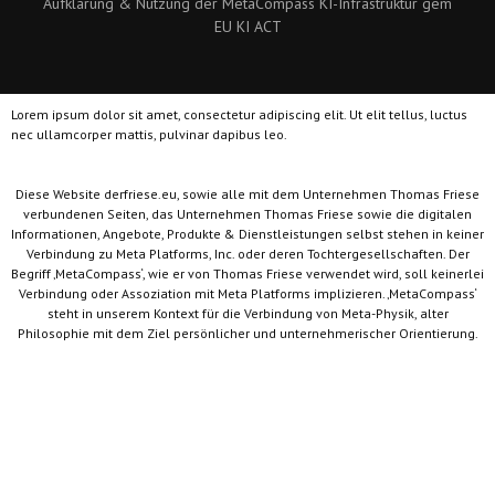
Aufklärung & Nutzung der MetaCompass KI-Infrastruktur gem
EU KI ACT
Lorem ipsum dolor sit amet, consectetur adipiscing elit. Ut elit tellus, luctus
nec ullamcorper mattis, pulvinar dapibus leo.
Diese Website derfriese.eu, sowie alle mit dem Unternehmen Thomas Friese
verbundenen Seiten, das Unternehmen Thomas Friese sowie die digitalen
Informationen, Angebote, Produkte & Dienstleistungen selbst stehen in keiner
Verbindung zu Meta Platforms, Inc. oder deren Tochtergesellschaften. Der
Begriff ‚MetaCompass‘, wie er von Thomas Friese verwendet wird, soll keinerlei
Verbindung oder Assoziation mit Meta Platforms implizieren. ‚MetaCompass‘
steht in unserem Kontext für die Verbindung von Meta-Physik, alter
Philosophie mit dem Ziel persönlicher und unternehmerischer Orientierung.