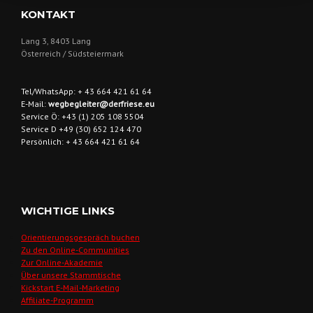
KONTAKT
Lang 3, 8403 Lang
Österreich / Südsteiermark
Tel/WhatsApp: + 43 664 421 61 64
E-Mail:
wegbegleiter@derfriese.eu
Service Ö: +43 (1) 205 108 5504
Service D +49 (30) 652 124 470
Persönlich: + 43 664 421 61 64
WICHTIGE LINKS
Orientierungsgespräch buchen
Zu den Online-Communities
Zur Online-Akademie
Über unsere Stammtische
Kickstart E-Mail-Marketing
Affiliate-Programm