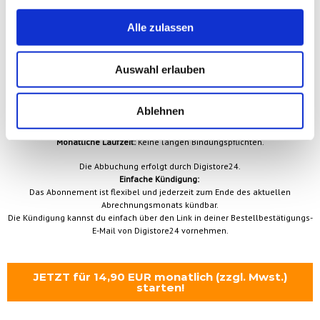
haben,
nutze nach der Bestellung der
Masterclass Praxisworkshop Archive Insights
bitte die „Passwort vergessen“-Funktion auf der Login-Seite der Akademie.
Alle zulassen
Masterclass Praxisworkshop Archive Insights als
Auswahl erlauben
eigenständiges Abonnement
Sichere dir gleich heute deinen Zugriff auf die
Masterclass Praxisworkshop
Ablehnen
Archive Insights.
Monatliche Laufzeit:
Keine langen Bindungspflichten.
Die Abbuchung erfolgt durch Digistore24.
Einfache Kündigung:
Das Abonnement ist flexibel und jederzeit zum Ende des aktuellen
Abrechnungsmonats kündbar.
Die Kündigung kannst du einfach über den Link in deiner Bestellbestätigungs-
E-Mail von Digistore24 vornehmen.
JETZT für 14,90 EUR monatlich (zzgl. Mwst.)
starten!