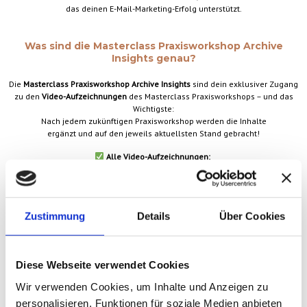
das deinen E-Mail-Marketing-Erfolg unterstützt.
Was sind die Masterclass Praxisworkshop Archive
Insights genau?
Die
Masterclass Praxisworkshop Archive Insights
sind dein exklusiver Zugang
zu den
Video-Aufzeichnungen
des Masterclass Praxisworkshops – und das
Wichtigste:
Nach jedem zukünftigen Praxisworkshop werden die Inhalte
ergänzt und auf den jeweils aktuellsten Stand gebracht!
Alle Video-Aufzeichnungen:
Mit deinem aktiven Abo erhältst du
Zugriff
auf die vollständigen
Aufzeichnungen aller Module des Masterclass Praxisworkshops.
Regelmäßige Updates:
Zustimmung
Details
Über Cookies
Die Aufzeichnungen werden nach jedem neuen Praxisworkshop zeitnah
ergänzt.
Du hast somit
während deines aktiven Abonnements Zugriff
auf den
aktuellen Wissensstand.
Diese Webseite verwendet Cookies
Wir verwenden Cookies, um Inhalte und Anzeigen zu
Wichtiger Hinweis:
In den
Masterclass Praxisworkshop Archive Insights
findest du
ausschließlich
personalisieren, Funktionen für soziale Medien anbieten