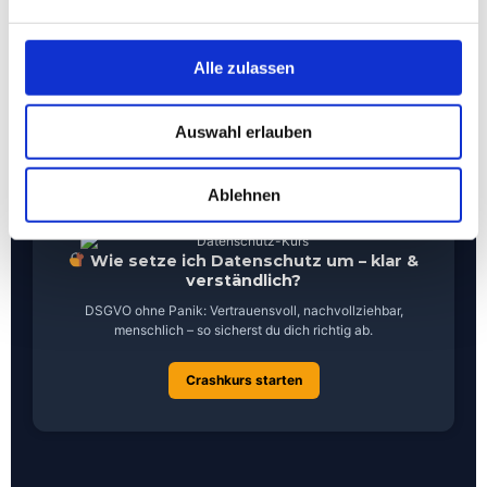
Was schreibe ich in meinen ersten E-
Mails?
Hol dir kreative Impulse für deinen Newsletter – lesenswert,
Alle zulassen
persönlich und konvertierend.
E-Mail-Ideen entdecken
Auswahl erlauben
Ablehnen
Wie setze ich Datenschutz um – klar &
verständlich?
DSGVO ohne Panik: Vertrauensvoll, nachvollziehbar,
menschlich – so sicherst du dich richtig ab.
Crashkurs starten