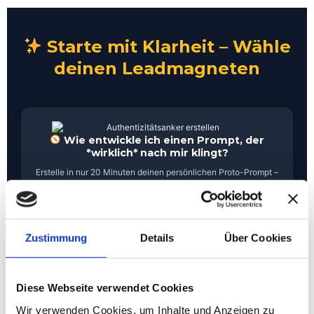
Starte mit Klarheit – Wähle
deinen Leadmagneten
Wie entwickle ich einen Prompt, der
*wirklich* nach mir klingt?
Erstelle in nur 20 Minuten deinen persönlichen Proto-Prompt –
der Anfang deiner unverwechselbaren Kommunikation mit KI.
Jetzt kostenlos starten
Zustimmung
Details
Über Cookies
Diese Webseite verwendet Cookies
Wie finde ich meine echte Zielgruppe –
Wir verwenden Cookies, um Inhalte und Anzeigen zu