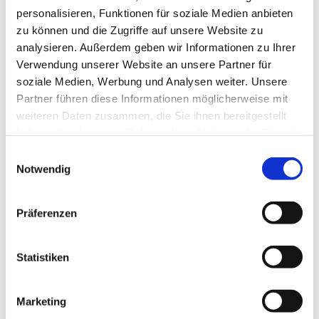
ohne Marketingsprech?
personalisieren, Funktionen für soziale Medien anbieten
Lerne, wie du Menschen erreichst, die wirklich zu dir passen –
zu können und die Zugriffe auf unsere Website zu
mit Klarheit, nicht mit Klischees.
analysieren. Außerdem geben wir Informationen zu Ihrer
Verwendung unserer Website an unsere Partner für
Zum Kurs
soziale Medien, Werbung und Analysen weiter. Unsere
Partner führen diese Informationen möglicherweise mit
weiteren Daten zusammen, die Sie ihnen bereitgestellt
haben oder die sie im Rahmen Ihrer Nutzung der Dienste
gesammelt haben.
Einwilligungsauswahl
Was kann ich online anbieten, das
Notwendig
wirklich relevant ist?
Finde Themen, die dich begeistern – und deine Zielgruppe
magnetisch anziehen.
Präferenzen
Themenfinder starten
Statistiken
Marketing