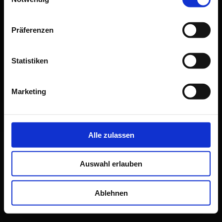
Du hast dich bereits bei mir identifiziert und
deine E-Mail-Adresse erfolgreich verifiziert.
Präferenzen
EINEN MOMENT BITTE, DU WIRST
SOFORT WEITERGELEITET...
Statistiken
Marketing
Alle zulassen
Auswahl erlauben
Ablehnen